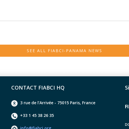
SEE ALL FIABCI-PANAMA NEWS
CONTACT FIABCI HQ
S
3 rue de l’Arrivée - 75015 Paris, France
F
+33 1 45 38 26 35
D
info@fiabci.org