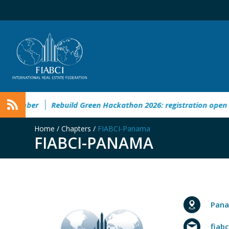
ptember
Rebuild Green Hackathon 2026: registration open
Home
/
Chapters
/
FIABCI-Panama
FIABCI-PANAMA
Pana
fiab