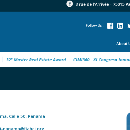
3 rue de l’Arrivée - 75015 P
Follow Us :
About 
32° Master Real Estate Award
CIMI360 - XI Congreso Inmobili
ma, Calle 50. Panamá
ci-panama@fiabci.org