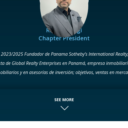
Rafael Gangi
Chapter President
023/2025 Fundador de Panama Sotheby’s International Realty, 
ista de Global Realty Enterprises en Panamá, empresa inmobiliari
obiliarios y en asesorías de inversión; objetivos, ventas en merc
la National Association of Realtors (NAR) USA Miembro de la 
má. Miembro ACOBIR Panamá Miembro APEDE (Asociación Pana
liaria de Venezuela. Miembro CILA , VOCAL Junta directiva 2022
SEE MORE
ales: Certified International Property Specialist (CIPS) Certified Re
credited Buyer Representative (ABR®) Real Estate Negotiation Ex
(GREEN)