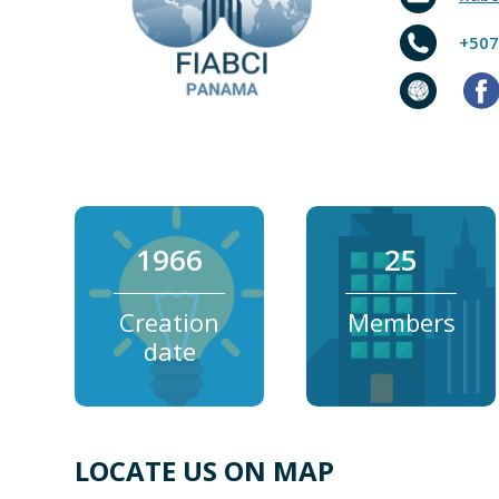
+50
1966
25
Creation
Members
date
LOCATE US ON MAP