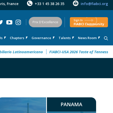
aris, France
+33 1 45 38 26 35
info@fiabci.org
Sign In
Prix D'Excellence
FIABCI Community
Us
Chapters
Governance
Talents
News Room
ario Latinoamericano
FIABCI-USA 2026 Taste of Tennessee Tra
PANAMA