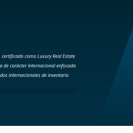
certificado como Luxury Real Estate
a de carácter Internacional enfocada
ados internacionales de inventario
Cámara ITALO-PANAMEÑA de COMERCIO E
maña de Ejecutivos de Empresas)
/2023 Embajador de CILA ante FIABCI
sidential Specialist (CRS) Seller
pert (RENE) NAR’s Green Designation