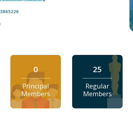
73865226
0
25
Principal
Regular
Members
Members