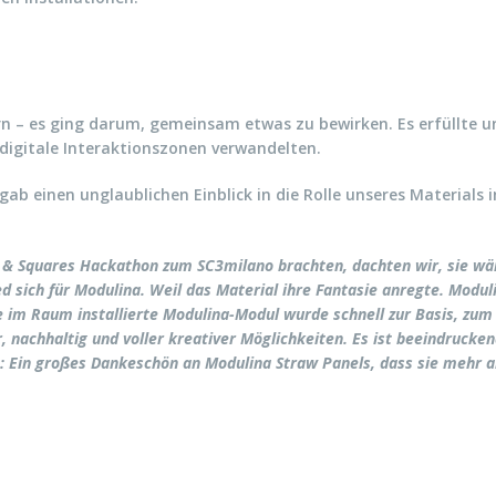
rn – es ging darum, gemeinsam etwas zu bewirken. Es erfüllte un
digitale Interaktionszonen verwandelten.
ab einen unglaublichen Einblick in die Rolle unseres Materials 
s & Squares Hackathon zum SC3milano brachten, dachten wir, sie wär
d sich für Modulina. Weil das Material ihre Fantasie anregte. Modul
ste im Raum installierte Modulina-Modul wurde schnell zur Basis, zu
r, nachhaltig und voller kreativer Möglichkeiten. Es ist beeindrucke
: Ein großes Dankeschön an Modulina Straw Panels, dass sie mehr als