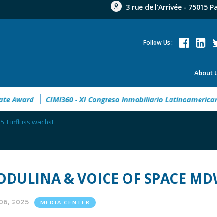
3 rue de l’Arrivée - 75015 P
Follow Us :
About 
CIMI360 - XI Congreso Inmobiliario Latinoamericano
FIAB
 Einfluss wächst
DULINA & VOICE OF SPACE MD
06, 2025
MEDIA CENTER