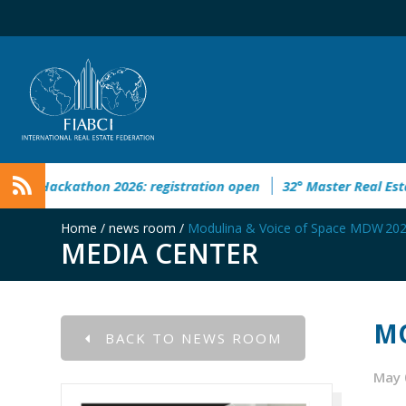
kathon 2026: registration open
32° Master Real Estate Award
Home
/
news room
/
Modulina & Voice of Space MDW 2025
MEDIA CENTER
MO
BACK TO NEWS ROOM
May 