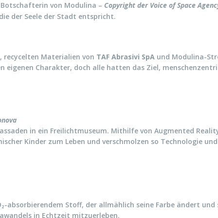
, Botschafterin von Modulina –
Copyright der Voice of Space Agen
ie der Seele der Stadt entspricht.
n, recycelten Materialien von
TAF Abrasivi SpA
und Modulina-Stroh
inen eigenen Charakter, doch alle hatten das Ziel, menschenzentr
onova
 Fassaden in ein Freilichtmuseum. Mithilfe von Augmented Reali
scher Kinder zum Leben und verschmolzen so Technologie und
O₂-absorbierendem Stoff, der allmählich seine Farbe ändert und s
mawandels in Echtzeit mitzuerleben.