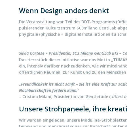
Wenn Design anders denkt
Die Veranstaltung war Teil des DDT-Programms (Differ
pulsierenden Kulturzentrum SC3milano GentiLab abge
phygitale (physische + digitale) Installationen zu s
Silvia Cortese – Präsidentin, SC3 Milano GentiLab ETS – 
Das Herzstück dieser Initiative war das Motto
„TUMAMI
ein, intensiv darüber nachzudenken, wie wir miteinan
öffentlichen Räumen, zur Kunst und zu den Mensche
„Freundlichkeit ist nicht sanft – sie ist eine Kraft zur 
Nachbarschaften fördern kann.“
– Cristina Milani, Präsidentin von Gentletude (
zitiert i
Unsere Strohpaneele, ihre kreati
Wir wurden eingeladen, unsere Modulina-Strohplatten a
Leinwand und manchmal sogar zur Botschaft hinter de