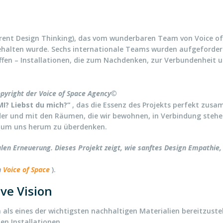
ent Design Thinking), das vom wunderbaren Team von Voice of S
halten wurde. Sechs internationale Teams wurden aufgeforder
chaffen – Installationen, die zum Nachdenken, zur Verbundenhei
Copyright der Voice of Space Agency©
? Liebst du mich?“
, das die Essenz des Projekts perfekt zus
der und mit den Räumen, die wir bewohnen, in Verbindung stehe
n um uns herum zu überdenken.
sozialen Erneuerung. Dieses Projekt zeigt, wie sanftes Design Empath
n
Voice of Space
).
ve Vision
ls eines der wichtigsten nachhaltigen Materialien bereitzustel
n Installationen.