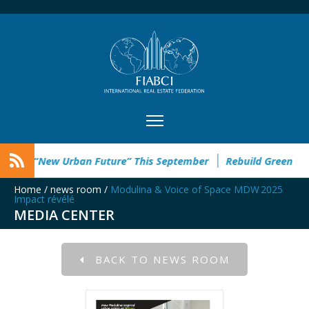
e” This September
Rebuild Green Hackathon 2026: registrati
Home
/
news room
/
Modulina & Voice of Space MDW 2025
Impact révélé
MEDIA CENTER
BACK TO NEWS ROOM